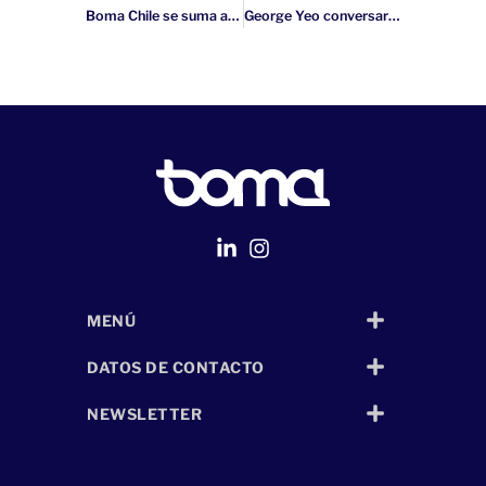
Boma Chile se suma a ColaboraX
George Yeo conversará sobre cómo navegar un mundo multipolar
MENÚ
Página Web
desarrollada por
Despliegue Web
DATOS DE CONTACTO
NEWSLETTER