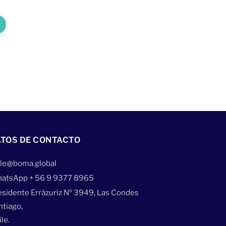
TOS DE CONTACTO
ile@boma.global
atsApp + 56 9 9377 8965
esidente Errázuriz Nº 3949, Las Condes
ntiago,
le.