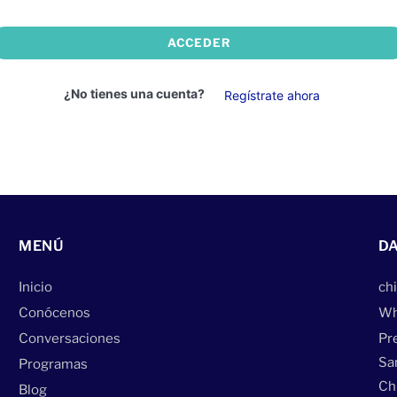
ACCEDER
¿No tienes una cuenta?
Regístrate ahora
MENÚ
DA
Inicio
ch
Conócenos
Wh
Conversaciones
Pr
Sa
Programas
Página Web
desarrollada por
Despliegue Web
Chi
Blog