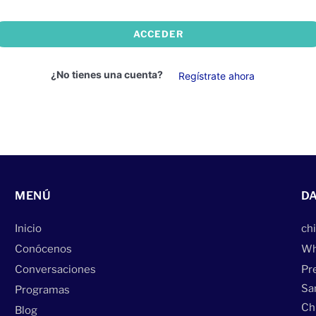
ACCEDER
¿No tienes una cuenta?
Regístrate ahora
MENÚ
DA
Inicio
ch
Conócenos
Wh
Conversaciones
Pr
Sa
Programas
Página Web
desarrollada por
Despliegue Web
Chi
Blog