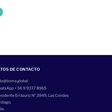
TOS DE CONTACTO
ile@boma.global
atsApp + 56 9 9377 8965
esidente Errázuriz Nº 3949, Las Condes
ntiago,
le.